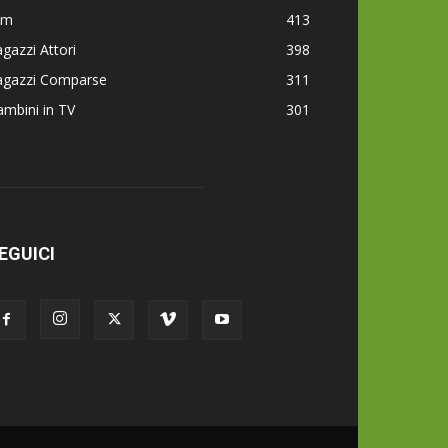
lm
413
gazzi Attori
398
agazzi Comparse
311
mbini in TV
301
EGUICI