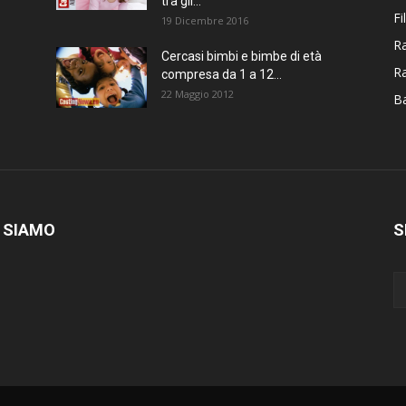
tra gli...
Fi
19 Dicembre 2016
Ra
Cercasi bimbi e bimbe di età
R
compresa da 1 a 12...
22 Maggio 2012
Ba
 SIAMO
S