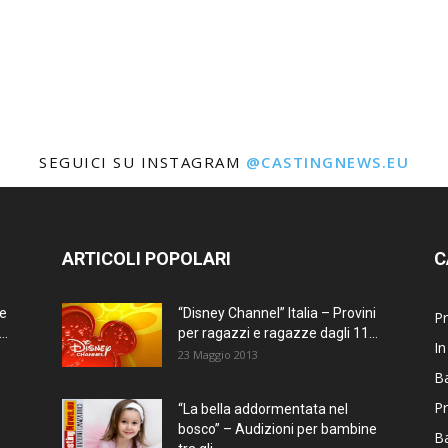
SEGUICI SU INSTAGRAM
@CASTINGNEWS.EU
ARTICOLI POPOLARI
C
ne
“Disney Channel” Italia – Provini
Pr
..
per ragazzi e ragazze dagli 11...
In
23 Maggio 2013
Ba
Pr
“La bella addormentata nel
bosco” – Audizioni per bambine
B