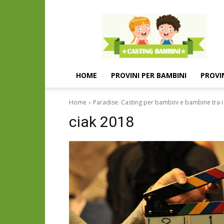
Casting
e
provini
per
bambini
e
HOME
PROVINI PER BAMBINI
PROVI
bambine
Home
Paradise: Casting per bambini e bambine tra i 
ciak 2018