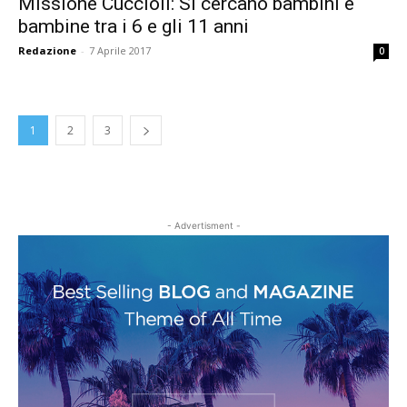
Missione Cuccioli: Si cercano bambini e
bambine tra i 6 e gli 11 anni
Redazione
-
7 Aprile 2017
0
1
2
3
- Advertisment -