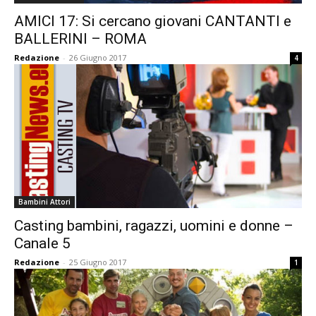
AMICI 17: Si cercano giovani CANTANTI e
BALLERINI – ROMA
Redazione
-
26 Giugno 2017
4
Bambini Attori
Casting bambini, ragazzi, uomini e donne –
Canale 5
Redazione
-
25 Giugno 2017
1