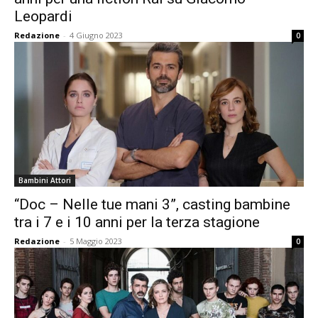
Leopardi
Redazione
-
4 Giugno 2023
0
Bambini Attori
“Doc – Nelle tue mani 3”, casting bambine
tra i 7 e i 10 anni per la terza stagione
Redazione
-
5 Maggio 2023
0