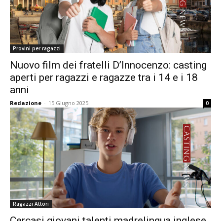
Provini per ragazzi
Nuovo film dei fratelli D’Innocenzo: casting
aperti per ragazzi e ragazze tra i 14 e i 18
anni
Redazione
-
15 Giugno 2025
0
Ragazzi Attori
Cercasi giovani talenti madrelingua inglese