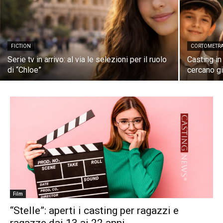
FICTION
CORTOMETR
Serie tv in arrivo: al via le selezioni per il ruolo
Casting in
di “Chloe”
cercano gi
Film
“Stelle”: aperti i casting per ragazzi e