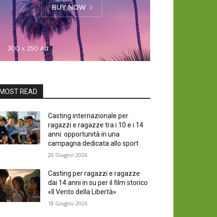
MOST READ
Casting internazionale per
ragazzi e ragazze tra i 10 e i 14
anni: opportunità in una
campagna dedicata allo sport
20 Giugno 2026
Casting per ragazzi e ragazze
dai 14 anni in su per il film storico
«Il Vento della Libertà»
18 Giugno 2026