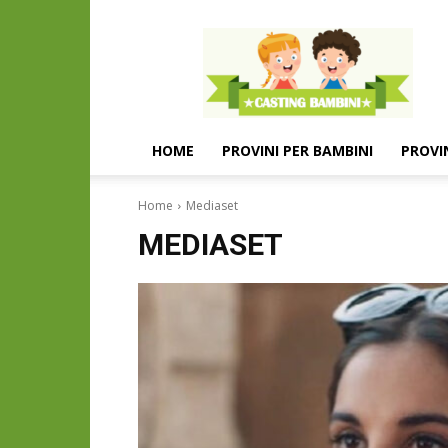
Casting
e
provini
per
bambini
e
HOME
PROVINI PER BAMBINI
PROVI
bambine
Home
Mediaset
MEDIASET