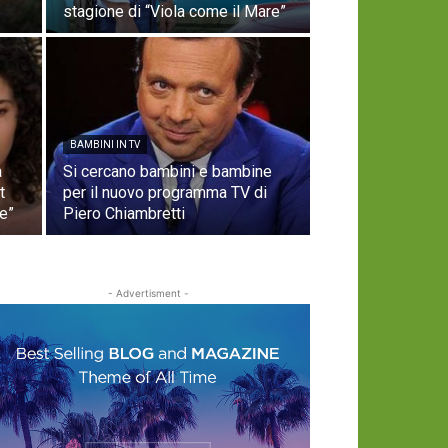
stagione di “Viola come il Mare”
BAMBINI IN TV
a
Si cercano bambini e bambine
t
per il nuovo programma TV di
ne”
Piero Chiambretti
- Advertisment -