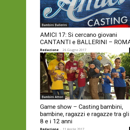
Bambini Ballerini
AMICI 17: Si cercano giovani
CANTANTI e BALLERINI – ROM
Redazione
-
26 Giugno 2017
Bambini Attori
Game show – Casting bambini,
bambine, ragazzi e ragazze tra gli
8 e i 12 anni
Redazione
-
11 Aprile 2017