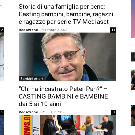
r
Storia di una famiglia per bene:
Casting bambini, bambine, ragazzi
e ragazze par serie TV Mediaset
Redazione
-
5 Febbraio 2021
2
14
Bambini Attori
“Chi ha incastrato Peter Pan?” –
CASTING BAMBINI e BAMBINE
dai 5 ai 10 anni
Redazione
-
21 Luglio 2017
5
3