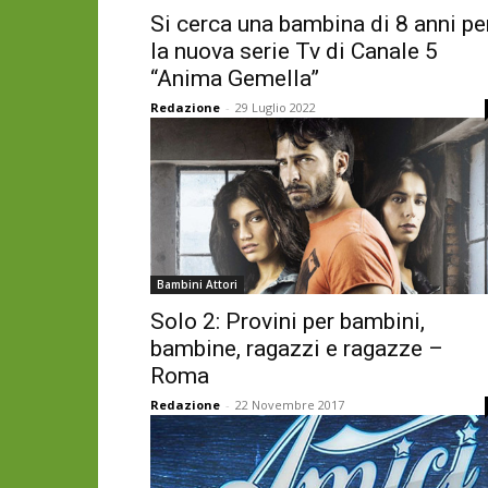
Si cerca una bambina di 8 anni pe
la nuova serie Tv di Canale 5
“Anima Gemella”
Redazione
-
29 Luglio 2022
Bambini Attori
Solo 2: Provini per bambini,
bambine, ragazzi e ragazze –
Roma
Redazione
-
22 Novembre 2017