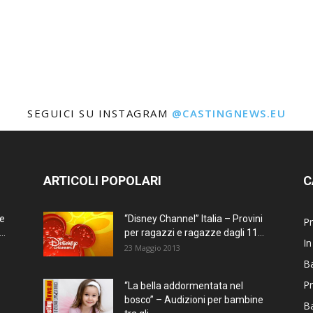
SEGUICI SU INSTAGRAM
@CASTINGNEWS.EU
ARTICOLI POPOLARI
C
ne
“Disney Channel” Italia – Provini
Pr
..
per ragazzi e ragazze dagli 11...
In
23 Maggio 2013
Ba
Pr
“La bella addormentata nel
bosco” – Audizioni per bambine
B