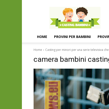
Casting
e
provini
per
bambini
e
HOME
PROVINI PER BAMBINI
PROVI
bambine
Home
Casting per minori per una serie televisiva ch
camera bambini casti