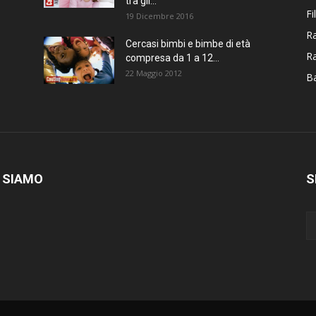
tra gli...
Fi
19 Dicembre 2016
Ra
Cercasi bimbi e bimbe di età
R
compresa da 1 a 12...
22 Maggio 2012
Ba
 SIAMO
S