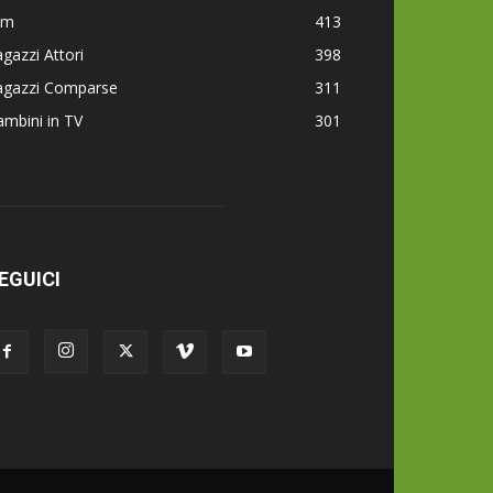
lm
413
gazzi Attori
398
agazzi Comparse
311
mbini in TV
301
EGUICI