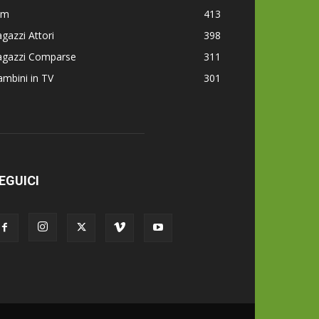
lm
413
gazzi Attori
398
agazzi Comparse
311
mbini in TV
301
EGUICI