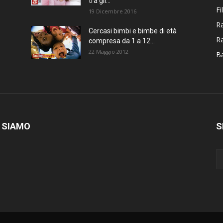
tra gli...
Fi
19 Dicembre 2016
Ra
Cercasi bimbi e bimbe di età
R
compresa da 1 a 12...
22 Maggio 2012
Ba
 SIAMO
S