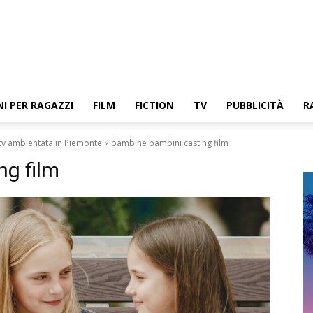
NI PER RAGAZZI
FILM
FICTION
TV
PUBBLICITÀ
R
tv ambientata in Piemonte
bambine bambini casting film
ng film