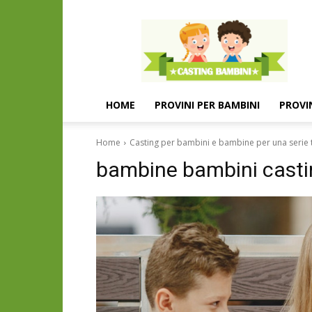
Casting
e
provini
per
bambini
e
HOME
PROVINI PER BAMBINI
PROVI
bambine
Home
Casting per bambini e bambine per una serie 
bambine bambini casti