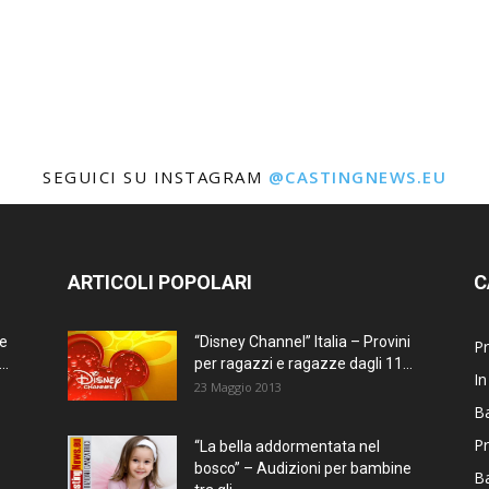
SEGUICI SU INSTAGRAM
@CASTINGNEWS.EU
ARTICOLI POPOLARI
C
ne
“Disney Channel” Italia – Provini
Pr
..
per ragazzi e ragazze dagli 11...
In
23 Maggio 2013
Ba
Pr
“La bella addormentata nel
bosco” – Audizioni per bambine
B