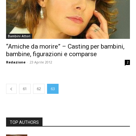
Bambini Attori
“Amiche da morire” – Casting per bambini,
bambine, figurazioni e comparse
Redazione
-
23 Aprile 2012
2
61
62
63
TOP AUTHORS