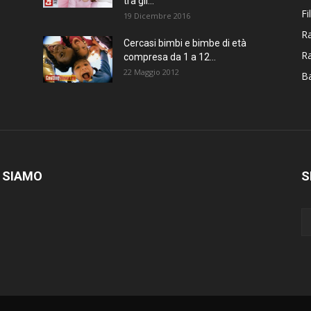
tra gli...
Fi
19 Dicembre 2016
Ra
Cercasi bimbi e bimbe di età
R
compresa da 1 a 12...
22 Maggio 2012
Ba
 SIAMO
S