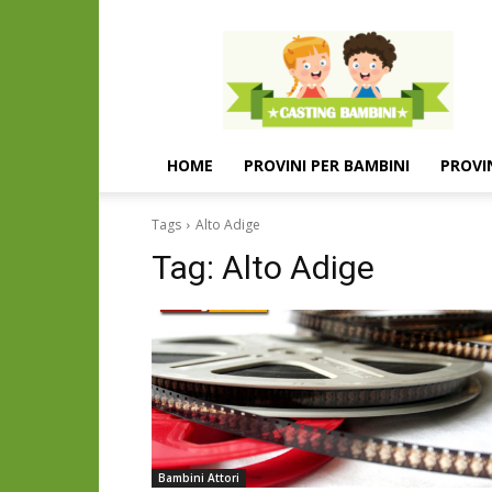
Casting
e
provini
per
bambini
e
HOME
PROVINI PER BAMBINI
PROVI
bambine
Tags
Alto Adige
Tag:
Alto Adige
Bambini Attori