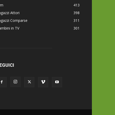
lm
413
gazzi Attori
398
agazzi Comparse
311
mbini in TV
301
EGUICI