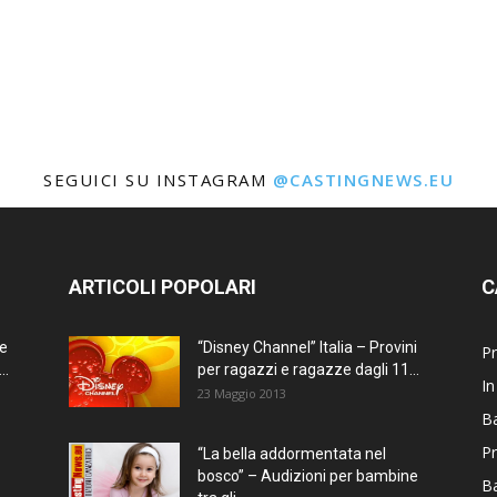
SEGUICI SU INSTAGRAM
@CASTINGNEWS.EU
ARTICOLI POPOLARI
C
ne
“Disney Channel” Italia – Provini
Pr
..
per ragazzi e ragazze dagli 11...
In
23 Maggio 2013
Ba
Pr
“La bella addormentata nel
bosco” – Audizioni per bambine
B