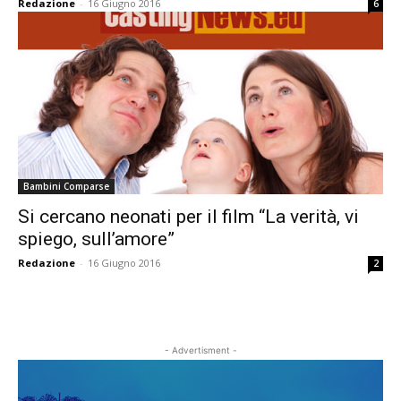
Redazione
-
16 Giugno 2016
6
Bambini Comparse
Si cercano neonati per il film “La verità, vi
spiego, sull’amore”
Redazione
-
16 Giugno 2016
2
- Advertisment -