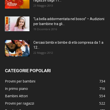
ragazze dagli 11...
23 Maggio 2013
“La bella addormentata nel bosco” – Audizioni
per bambine tra gli...
19 Dicembre 2016
Cercasi bimbi e bimbe di età compresa da 1 a
12...
22 Maggio 2012
CATEGORIE POPOLARI
Provini per bambini
734
In primo piano
716
Bambini Attori
554
Provini per ragazzi
522