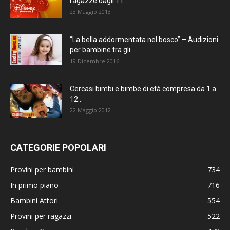
ragazze dagli 11...
23 Maggio 2013
“La bella addormentata nel bosco” – Audizioni
per bambine tra gli...
19 Dicembre 2016
Cercasi bimbi e bimbe di età compresa da 1 a
12...
22 Maggio 2012
CATEGORIE POPOLARI
Provini per bambini
734
In primo piano
716
Bambini Attori
554
Provini per ragazzi
522