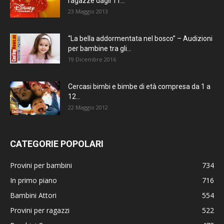
ragazze dagli 11...
23 Maggio 2013
“La bella addormentata nel bosco” – Audizioni
per bambine tra gli...
19 Dicembre 2016
Cercasi bimbi e bimbe di età compresa da 1 a
12...
22 Maggio 2012
CATEGORIE POPOLARI
Provini per bambini
734
In primo piano
716
Bambini Attori
554
Provini per ragazzi
522