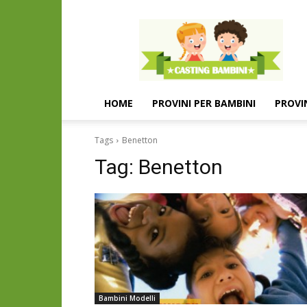
Casting
e
provini
per
bambini
e
HOME
PROVINI PER BAMBINI
PROVI
bambine
Tags
Benetton
Tag:
Benetton
Bambini Modelli