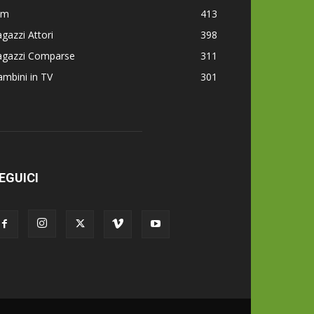
lm
413
gazzi Attori
398
agazzi Comparse
311
mbini in TV
301
EGUICI