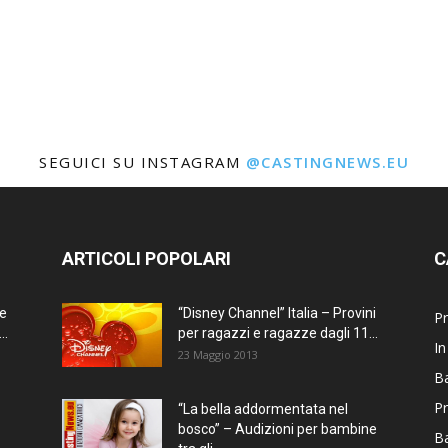
SEGUICI SU INSTAGRAM
@CASTINGNEWS.EU
ARTICOLI POPOLARI
C
ne
“Disney Channel” Italia – Provini
Pr
..
per ragazzi e ragazze dagli 11...
In
23 Maggio 2013
Ba
Pr
“La bella addormentata nel
bosco” – Audizioni per bambine
B