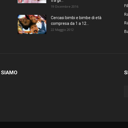
tra gli...
Fi
19 Dicembre 2016
Ra
Cercasi bimbi e bimbe di età
R
compresa da 1 a 12...
22 Maggio 2012
Ba
 SIAMO
S