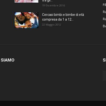
tra gli...
Fi
19 Dicembre 2016
Ra
Cercasi bimbi e bimbe di età
R
compresa da 1 a 12...
22 Maggio 2012
Ba
 SIAMO
S