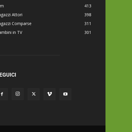
lm
413
gazzi Attori
398
agazzi Comparse
311
mbini in TV
301
EGUICI