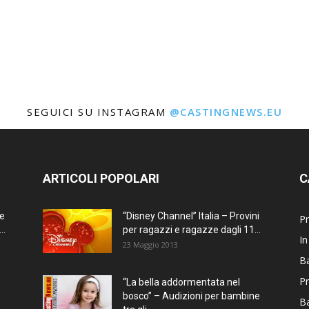
SEGUICI SU INSTAGRAM
@CASTINGNEWS.EU
ARTICOLI POPOLARI
C
ne
“Disney Channel” Italia – Provini
Pr
..
per ragazzi e ragazze dagli 11...
In
23 Maggio 2013
Ba
Pr
“La bella addormentata nel
bosco” – Audizioni per bambine
B