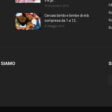
tra gli...
Fi
19 Dicembre 2016
Ra
Cercasi bimbi e bimbe di età
R
compresa da 1 a 12...
22 Maggio 2012
Ba
 SIAMO
S