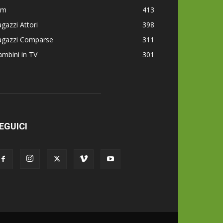
lm
413
gazzi Attori
398
agazzi Comparse
311
mbini in TV
301
EGUICI