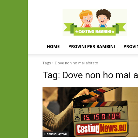
Casting
e
provini
per
bambini
e
HOME
PROVINI PER BAMBINI
PROVI
bambine
Tags
Dove non ho mai abitato
Tag:
Dove non ho mai a
Bambini Attori