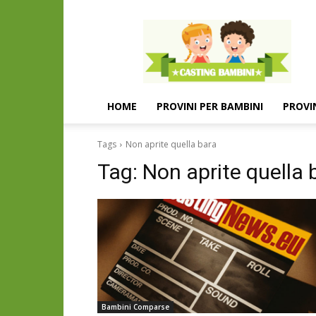
Casting
e
provini
per
bambini
e
HOME
PROVINI PER BAMBINI
PROVI
bambine
Tags
Non aprite quella bara
Tag:
Non aprite quella 
Bambini Comparse