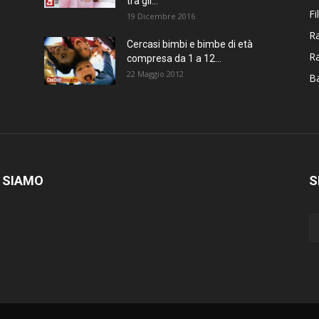
tra gli...
Fi
19 Dicembre 2016
Ra
Cercasi bimbi e bimbe di età
R
compresa da 1 a 12...
22 Maggio 2012
Ba
 SIAMO
S