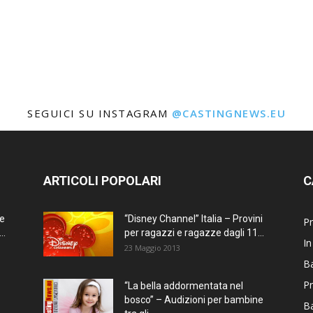
SEGUICI SU INSTAGRAM
@CASTINGNEWS.EU
ARTICOLI POPOLARI
C
ne
“Disney Channel” Italia – Provini
Pr
..
per ragazzi e ragazze dagli 11...
In
23 Maggio 2013
Ba
Pr
“La bella addormentata nel
bosco” – Audizioni per bambine
B