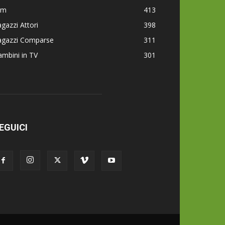
lm
413
gazzi Attori
398
agazzi Comparse
311
mbini in TV
301
EGUICI