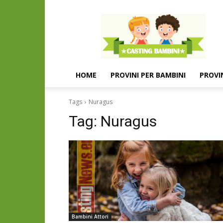
Casting
e
provini
per
bambini
e
HOME
PROVINI PER BAMBINI
PROVI
bambine
Tags
Nuragus
Tag:
Nuragus
Bambini Attori