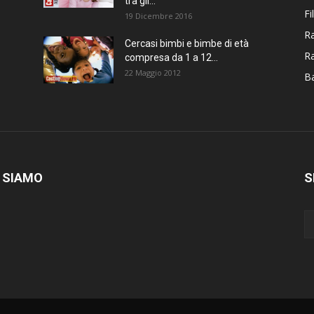
tra gli...
Fi
19 Dicembre 2016
Ra
Cercasi bimbi e bimbe di età
R
compresa da 1 a 12...
22 Maggio 2012
Ba
 SIAMO
S