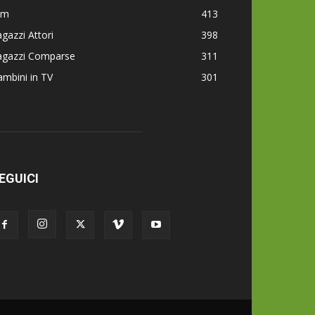
lm
413
gazzi Attori
398
agazzi Comparse
311
mbini in TV
301
EGUICI