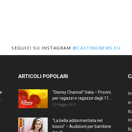
SEGUICI SU INSTAGRAM
@CASTINGNEWS.EU
ARTICOLI POPOLARI
C
ne
“Disney Channel” Italia – Provini
Pr
..
per ragazzi e ragazze dagli 11...
In
23 Maggio 2013
Ba
Pr
“La bella addormentata nel
bosco” – Audizioni per bambine
B