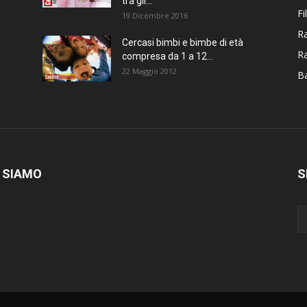
tra gli...
Fi
19 Dicembre 2016
Ra
Cercasi bimbi e bimbe di età
R
compresa da 1 a 12...
22 Maggio 2012
Ba
 SIAMO
S