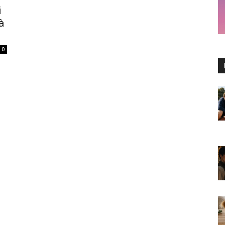
i
à
0