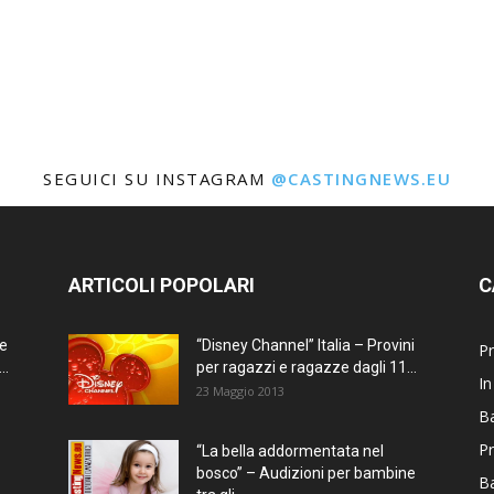
SEGUICI SU INSTAGRAM
@CASTINGNEWS.EU
ARTICOLI POPOLARI
C
ne
“Disney Channel” Italia – Provini
Pr
..
per ragazzi e ragazze dagli 11...
In
23 Maggio 2013
Ba
Pr
“La bella addormentata nel
bosco” – Audizioni per bambine
B