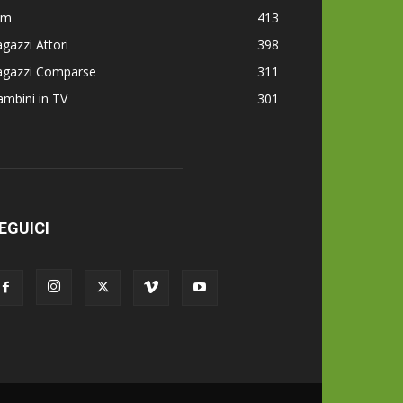
lm
413
gazzi Attori
398
agazzi Comparse
311
mbini in TV
301
EGUICI