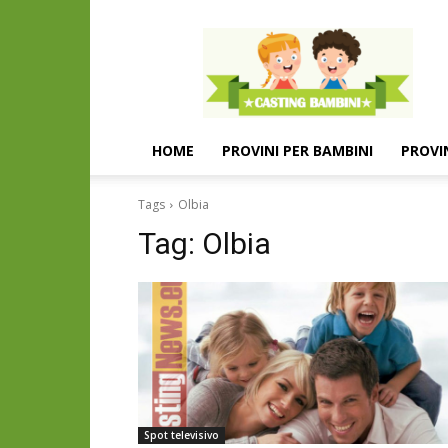
Casting
e
provini
per
bambini
e
HOME
PROVINI PER BAMBINI
PROVI
bambine
Tags
Olbia
Tag:
Olbia
Spot televisivo