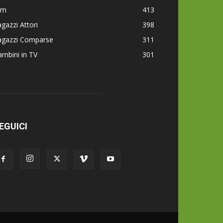
lm
413
gazzi Attori
398
agazzi Comparse
311
mbini in TV
301
EGUICI