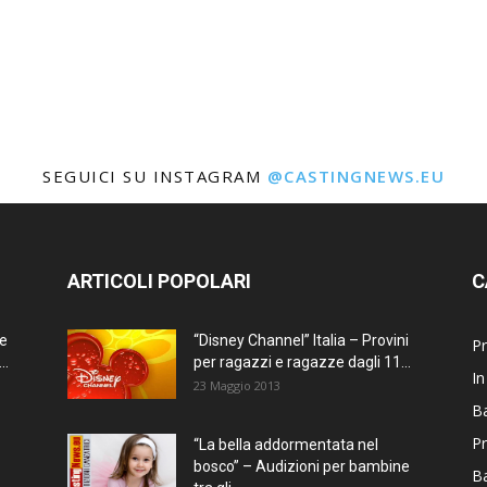
SEGUICI SU INSTAGRAM
@CASTINGNEWS.EU
ARTICOLI POPOLARI
C
ne
“Disney Channel” Italia – Provini
Pr
..
per ragazzi e ragazze dagli 11...
In
23 Maggio 2013
Ba
Pr
“La bella addormentata nel
bosco” – Audizioni per bambine
B