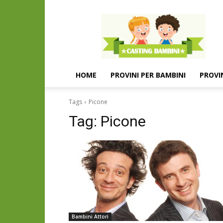
Casting
e
provini
per
bambini
e
HOME
PROVINI PER BAMBINI
PROVI
bambine
Tags
Picone
Tag:
Picone
Bambini Attori