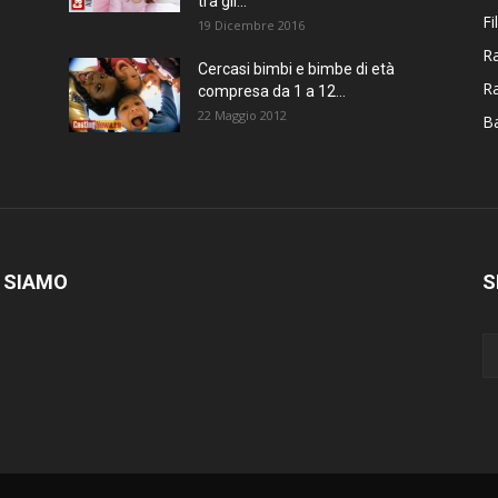
tra gli...
Fi
19 Dicembre 2016
Ra
Cercasi bimbi e bimbe di età
R
compresa da 1 a 12...
22 Maggio 2012
Ba
 SIAMO
S