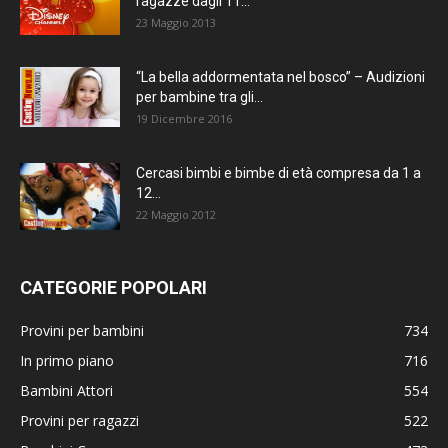
ragazze dagli 11...
23 Maggio 2013
“La bella addormentata nel bosco” – Audizioni
per bambine tra gli...
19 Dicembre 2016
Cercasi bimbi e bimbe di età compresa da 1 a
12...
22 Maggio 2012
CATEGORIE POPOLARI
Provini per bambini
734
In primo piano
716
Bambini Attori
554
Provini per ragazzi
522