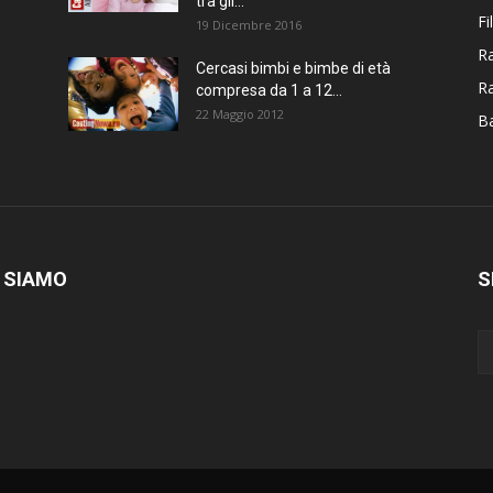
tra gli...
Fi
19 Dicembre 2016
Ra
Cercasi bimbi e bimbe di età
R
compresa da 1 a 12...
22 Maggio 2012
Ba
 SIAMO
S