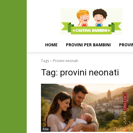
Casting
e
provini
per
bambini
e
HOME
PROVINI PER BAMBINI
PROVI
bambine
Tags
Provini neonati
Tag:
provini neonati
Film