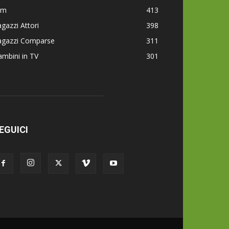
lm
413
gazzi Attori
398
agazzi Comparse
311
mbini in TV
301
EGUICI