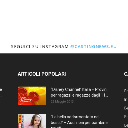
SEGUICI SU INSTAGRAM
@CASTINGNEWS.EU
ARTICOLI POPOLARI
C
ne
“Disney Channel” Italia – Provini
Pr
..
per ragazzi e ragazze dagli 11...
In
23 Maggio 2013
Ba
Pr
“La bella addormentata nel
bosco” – Audizioni per bambine
B