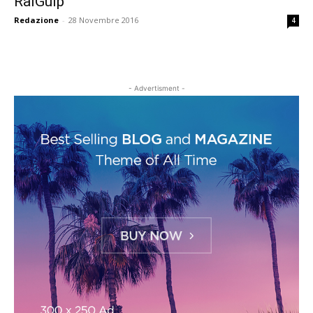
RaiGulp
Redazione
-
28 Novembre 2016
4
- Advertisment -