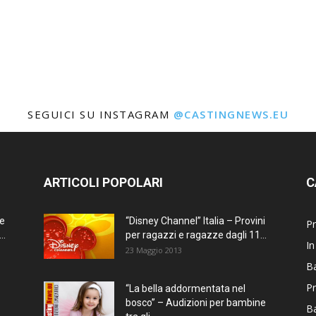
SEGUICI SU INSTAGRAM
@CASTINGNEWS.EU
ARTICOLI POPOLARI
C
ne
“Disney Channel” Italia – Provini
Pr
..
per ragazzi e ragazze dagli 11...
In
23 Maggio 2013
Ba
Pr
“La bella addormentata nel
bosco” – Audizioni per bambine
B