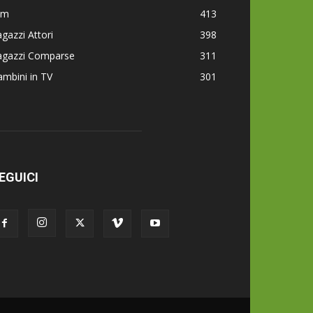
lm
413
gazzi Attori
398
agazzi Comparse
311
mbini in TV
301
EGUICI