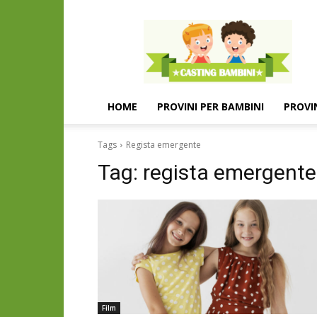
Casting
e
provini
per
bambini
e
HOME
PROVINI PER BAMBINI
PROVI
bambine
Tags
Regista emergente
Tag:
regista emergente
Film