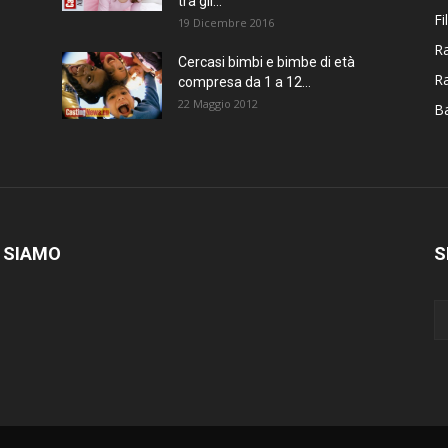
tra gli...
Fi
19 Dicembre 2016
Ra
Cercasi bimbi e bimbe di età
R
compresa da 1 a 12...
22 Maggio 2012
Ba
 SIAMO
S