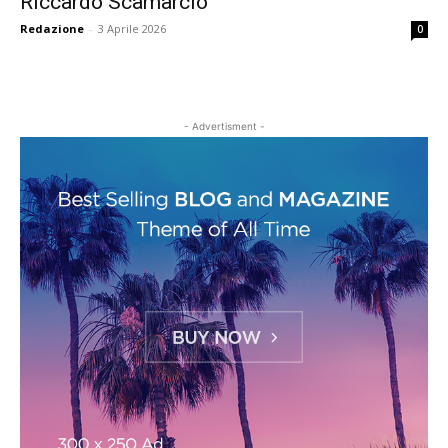
Riccardo Scamarcio
Redazione
-
3 Aprile 2026
0
- Advertisment -