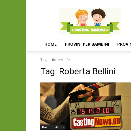
Casting
e
provini
per
bambini
e
HOME
PROVINI PER BAMBINI
PROVI
bambine
Tags
Roberta Bellini
Tag:
Roberta Bellini
Bambini Attori