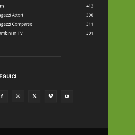
lm
413
gazzi Attori
398
agazzi Comparse
311
mbini in TV
301
EGUICI