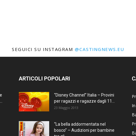
SEGUICI SU INSTAGRAM
@CASTINGNEWS.EU
ARTICOLI POPOLARI
C
ne
“Disney Channel” Italia – Provini
Pr
..
per ragazzi e ragazze dagli 11...
In
23 Maggio 2013
Ba
Pr
“La bella addormentata nel
bosco” – Audizioni per bambine
B