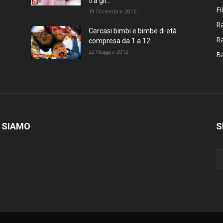
tra gli...
Fi
19 Dicembre 2016
Ra
Cercasi bimbi e bimbe di età
R
compresa da 1 a 12...
22 Maggio 2012
Ba
 SIAMO
S