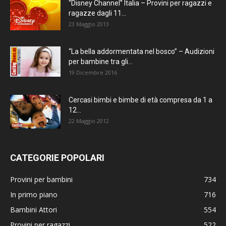
“Disney Channel” Italia – Provini per ragazzi e
ragazze dagli 11...
23 Maggio 2013
“La bella addormentata nel bosco” – Audizioni
per bambine tra gli...
19 Dicembre 2016
Cercasi bimbi e bimbe di età compresa da 1 a
12...
22 Maggio 2012
CATEGORIE POPOLARI
Provini per bambini
734
In primo piano
716
Bambini Attori
554
Provini per ragazzi
522