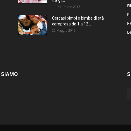
tra gli...
Fi
19 Dicembre 2016
Ra
Cercasi bimbi e bimbe di età
R
compresa da 1 a 12...
22 Maggio 2012
Ba
 SIAMO
S