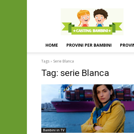
Casting
e
provini
per
bambini
e
HOME
PROVINI PER BAMBINI
PROVI
bambine
Tags
Serie Blanca
Tag:
serie Blanca
Bambini in TV