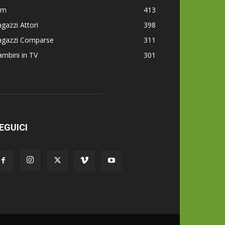
lm
413
gazzi Attori
398
agazzi Comparse
311
mbini in TV
301
EGUICI