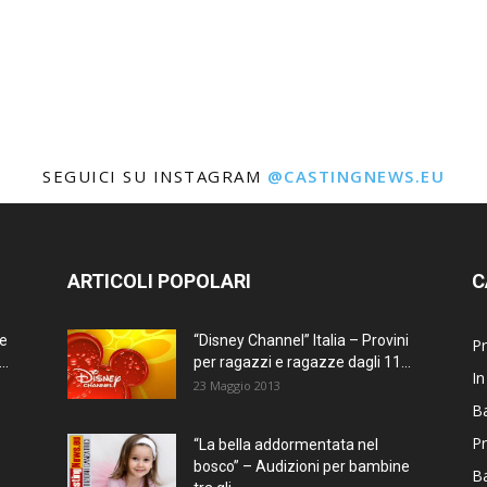
SEGUICI SU INSTAGRAM
@CASTINGNEWS.EU
ARTICOLI POPOLARI
C
ne
“Disney Channel” Italia – Provini
Pr
..
per ragazzi e ragazze dagli 11...
In
23 Maggio 2013
Ba
Pr
“La bella addormentata nel
bosco” – Audizioni per bambine
B