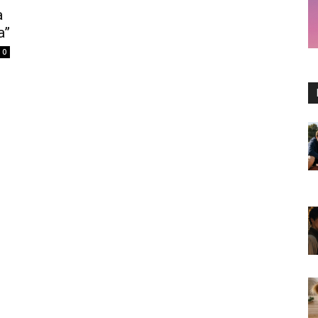
a
a”
0