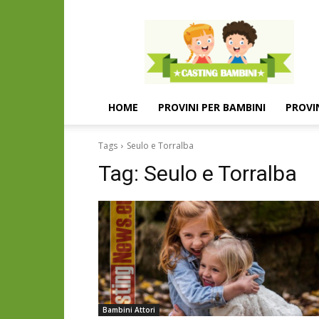
Casting
e
provini
per
bambini
e
HOME
PROVINI PER BAMBINI
PROVI
bambine
Tags
Seulo e Torralba
Tag:
Seulo e Torralba
Bambini Attori