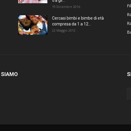
tra gli...
Fi
19 Dicembre 2016
Ra
Cercasi bimbi e bimbe di età
R
compresa da 1 a 12...
22 Maggio 2012
Ba
 SIAMO
S