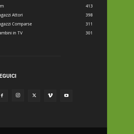
lm
413
gazzi Attori
398
agazzi Comparse
311
mbini in TV
301
EGUICI