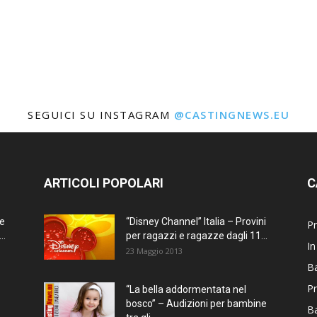
SEGUICI SU INSTAGRAM
@CASTINGNEWS.EU
ARTICOLI POPOLARI
C
ne
“Disney Channel” Italia – Provini
Pr
..
per ragazzi e ragazze dagli 11...
In
23 Maggio 2013
Ba
Pr
“La bella addormentata nel
bosco” – Audizioni per bambine
B