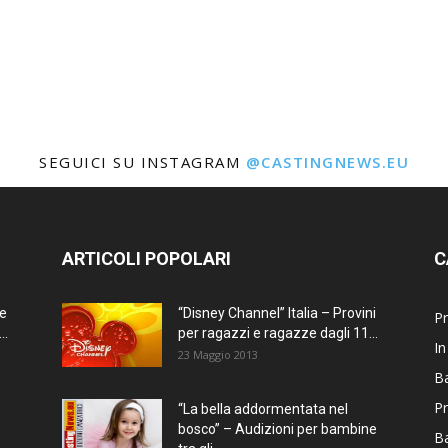
SEGUICI SU INSTAGRAM
@CASTINGNEWS.EU
ARTICOLI POPOLARI
C
ne
“Disney Channel” Italia – Provini
Pr
..
per ragazzi e ragazze dagli 11...
In
23 Maggio 2013
Ba
Pr
“La bella addormentata nel
bosco” – Audizioni per bambine
B