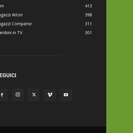
lm
413
gazzi Attori
398
agazzi Comparse
311
mbini in TV
301
EGUICI