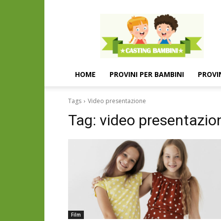
Casting
e
provini
per
bambini
e
HOME
PROVINI PER BAMBINI
PROVI
bambine
Tags
Video presentazione
Tag:
video presentazio
Film