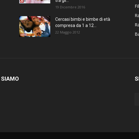
tra gli...
Fi
19 Dicembre 2016
Ra
Cercasi bimbi e bimbe di età
R
compresa da 1 a 12...
22 Maggio 2012
Ba
 SIAMO
S