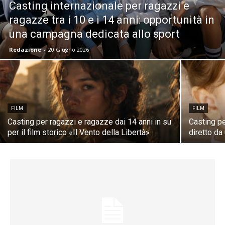
Casting internazionale per ragazzi e
ragazze tra i 10 e i 14 anni: opportunità in
una campagna dedicata allo sport
Redazione
-
20 Giugno 2026
FILM
FILM
Casting per ragazzi e ragazze dai 14 anni in su
Casting p
per il film storico «Il Vento della Libertà»
diretto da