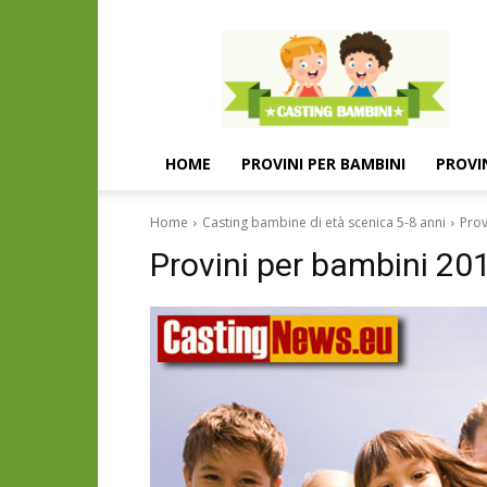
Casting
e
provini
per
bambini
e
HOME
PROVINI PER BAMBINI
PROVI
bambine
Home
Casting bambine di età scenica 5-8 anni
Prov
Provini per bambini 20