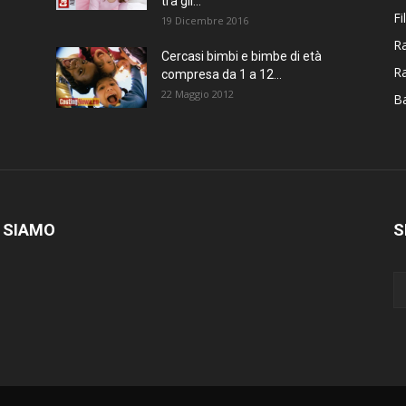
tra gli...
Fi
19 Dicembre 2016
Ra
Cercasi bimbi e bimbe di età
R
compresa da 1 a 12...
22 Maggio 2012
Ba
 SIAMO
S