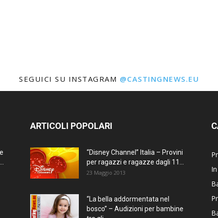
SEGUICI SU INSTAGRAM
@CASTINGNEWS.EU
ARTICOLI POPOLARI
C
ne
“Disney Channel” Italia – Provini
Pr
..
per ragazzi e ragazze dagli 11...
In
23 Maggio 2013
Ba
Pr
“La bella addormentata nel
bosco” – Audizioni per bambine
B