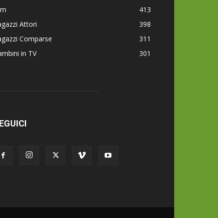
lm
413
gazzi Attori
398
agazzi Comparse
311
mbini in TV
301
EGUICI