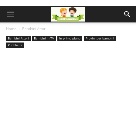
Home
Bambini Attori
Bambini Attori
Bambini in TV
In primo piano
Provini per bambini
Pubblicità