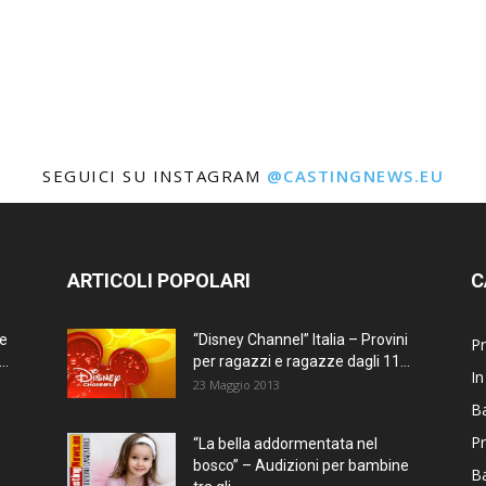
SEGUICI SU INSTAGRAM
@CASTINGNEWS.EU
ARTICOLI POPOLARI
C
ne
“Disney Channel” Italia – Provini
Pr
..
per ragazzi e ragazze dagli 11...
In
23 Maggio 2013
Ba
Pr
“La bella addormentata nel
bosco” – Audizioni per bambine
B