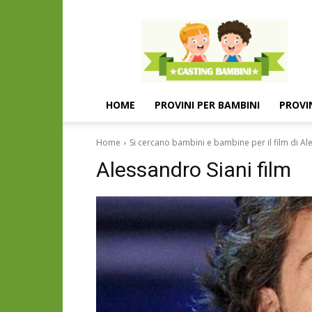
Casting
e
provini
per
bambini
e
HOME
PROVINI PER BAMBINI
PROVI
bambine
Home
Si cercano bambini e bambine per il film di Al
Alessandro Siani film