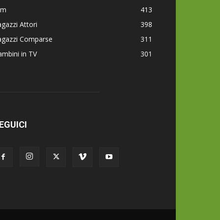
lm
413
gazzi Attori
398
agazzi Comparse
311
mbini in TV
301
EGUICI