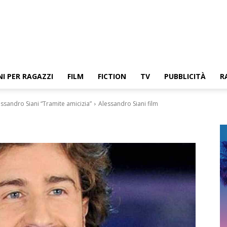
NI PER RAGAZZI
FILM
FICTION
TV
PUBBLICITÀ
R
essandro Siani “Tramite amicizia”
Alessandro Siani film