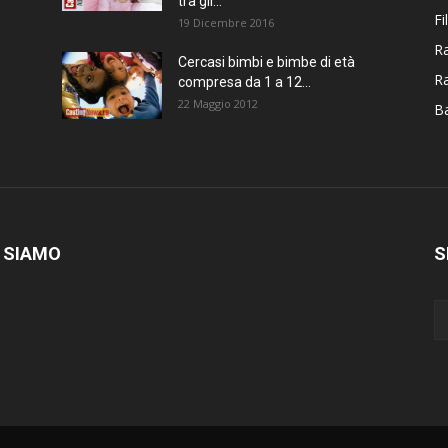
tra gli...
Fi
19 Dicembre 2016
Ra
Cercasi bimbi e bimbe di età
R
compresa da 1 a 12...
22 Maggio 2012
Ba
 SIAMO
S