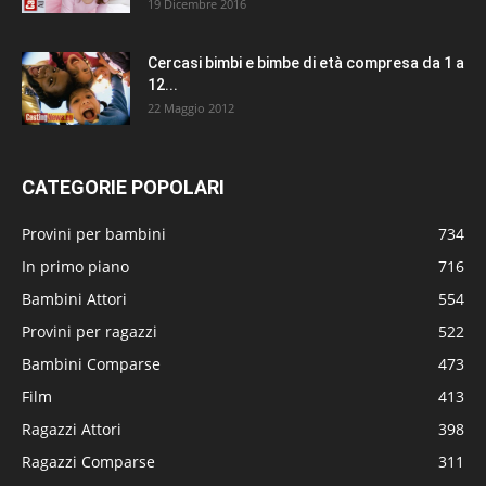
19 Dicembre 2016
Cercasi bimbi e bimbe di età compresa da 1 a
12...
22 Maggio 2012
CATEGORIE POPOLARI
Provini per bambini
734
In primo piano
716
Bambini Attori
554
Provini per ragazzi
522
Bambini Comparse
473
Film
413
Ragazzi Attori
398
Ragazzi Comparse
311