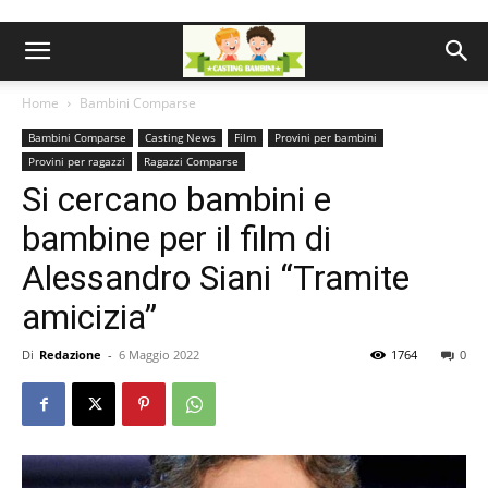
Home
Bambini Comparse
Bambini Comparse
Casting News
Film
Provini per bambini
Provini per ragazzi
Ragazzi Comparse
Si cercano bambini e
bambine per il film di
Alessandro Siani “Tramite
amicizia”
Di
Redazione
-
6 Maggio 2022
1764
0