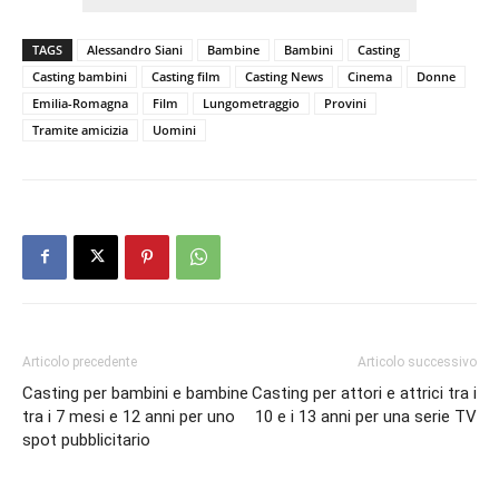
TAGS
Alessandro Siani
Bambine
Bambini
Casting
Casting bambini
Casting film
Casting News
Cinema
Donne
Emilia-Romagna
Film
Lungometraggio
Provini
Tramite amicizia
Uomini
Articolo precedente
Articolo successivo
Casting per bambini e bambine
Casting per attori e attrici tra i
tra i 7 mesi e 12 anni per uno
10 e i 13 anni per una serie TV
spot pubblicitario