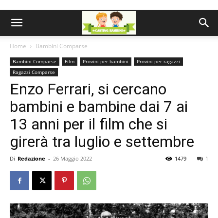
Home
Bambini Comparse
Bambini Comparse
Film
Provini per bambini
Provini per ragazzi
Ragazzi Comparse
Enzo Ferrari, si cercano
bambini e bambine dai 7 ai
13 anni per il film che si
girerà tra luglio e settembre
Di
Redazione
-
26 Maggio 2022
1479
1