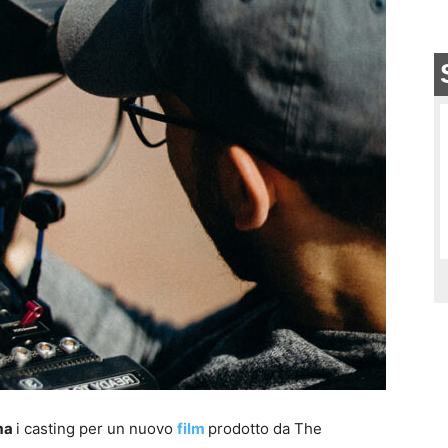
ma
i casting per un nuovo
film
prodotto da The