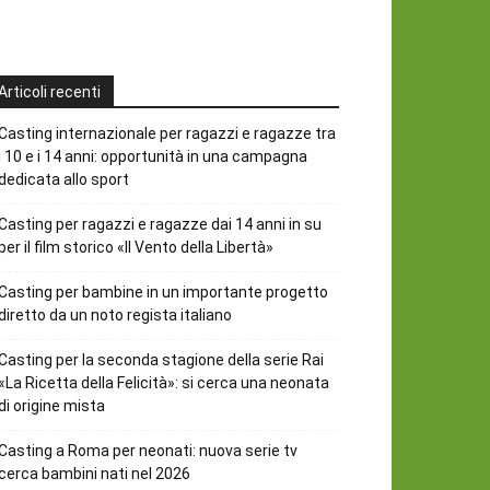
Articoli recenti
Casting internazionale per ragazzi e ragazze tra
i 10 e i 14 anni: opportunità in una campagna
dedicata allo sport
Casting per ragazzi e ragazze dai 14 anni in su
per il film storico «Il Vento della Libertà»
Casting per bambine in un importante progetto
diretto da un noto regista italiano
Casting per la seconda stagione della serie Rai
«La Ricetta della Felicità»: si cerca una neonata
di origine mista
Casting a Roma per neonati: nuova serie tv
cerca bambini nati nel 2026