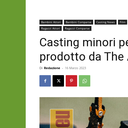
Bambini Attori
Bambini Comparse
Casting News
Film
Ragazzi Attori
Ragazzi Comparse
Casting minori p
prodotto da The
Di
Redazione
-
16 Marzo 2023