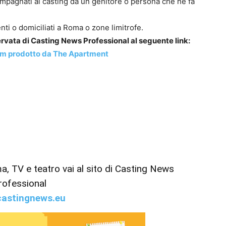
mpagnati ai casting da un genitore o persona che ne fa
denti o domiciliati a Roma o zone limitrofe.
iservata di Casting News Professional al seguente link:
ilm prodotto da The Apartment
ema, TV e teatro vai al sito di Casting News
rofessional
astingnews.eu