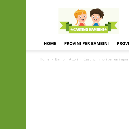
Casting
e
provini
per
bambini
e
HOME
PROVINI PER BAMBINI
PROVI
bambine
Home
Bambini Attori
Casting minori per un impor