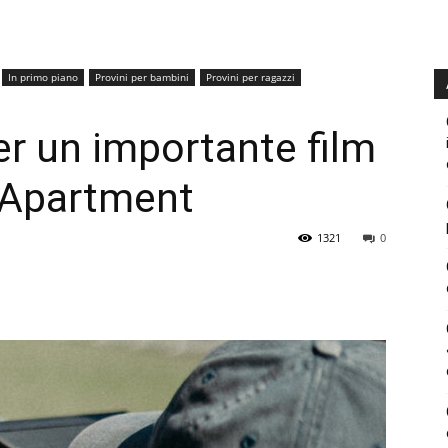
In primo piano
Provini per bambini
Provini per ragazzi
er un importante film
 Apartment
1321
0