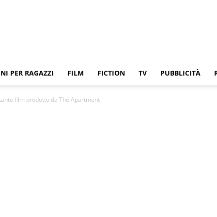
NI PER RAGAZZI
FILM
FICTION
TV
PUBBLICITÀ
tante film prodotto da The Apartment