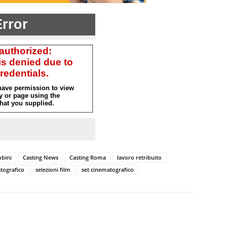
mbini
Casting News
Casting Roma
lavoro retribuito
tografico
selezioni film
set cinematografico