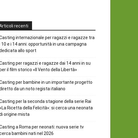
Articoli recenti
Casting internazionale per ragazzi e ragazze tra
i 10 e i 14 anni: opportunità in una campagna
dedicata allo sport
Casting per ragazzi e ragazze dai 14 anni in su
per il film storico «Il Vento della Libertà»
Casting per bambine in un importante progetto
diretto da un noto regista italiano
Casting per la seconda stagione della serie Rai
«La Ricetta della Felicità»: si cerca una neonata
di origine mista
Casting a Roma per neonati: nuova serie tv
cerca bambini nati nel 2026