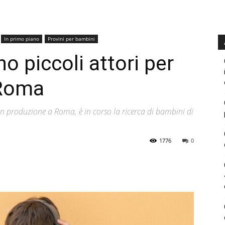
In primo piano
Provini per bambini
o piccoli attori per
 Roma
n produzione a Roma, è in corso la ricerca di bambini di
1776
0