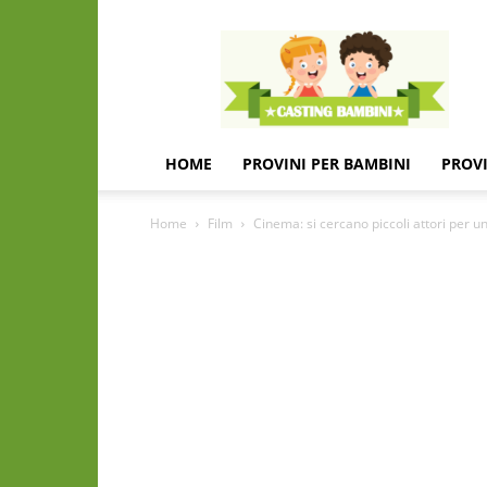
Casting
e
provini
per
bambini
e
HOME
PROVINI PER BAMBINI
PROVI
bambine
Home
Film
Cinema: si cercano piccoli attori per 