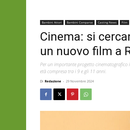
Bambini Attori
Bambini Comparse
Casting News
Film
Cinema: si cercan
un nuovo film a
Per un importante progetto cinematografico i
età compresa tra i 9 e gli 11 anni.
Di
Redazione
-
29 Novembre 2024