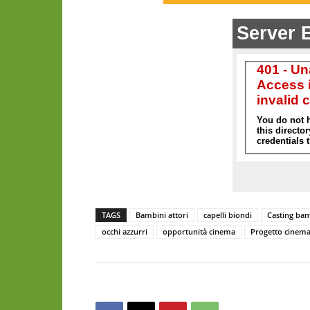
TAGS
Bambini attori
capelli biondi
Casting ba
occhi azzurri
opportunità cinema
Progetto cinema