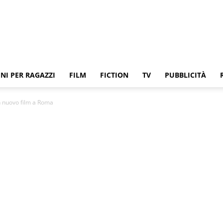
NI PER RAGAZZI
FILM
FICTION
TV
PUBBLICITÀ
un nuovo film a Roma