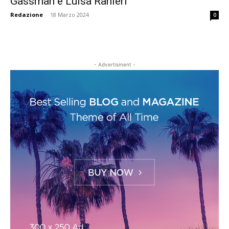
Gassman e Luisa Ranieri
Redazione
-
18 Marzo 2024
0
- Advertisment -