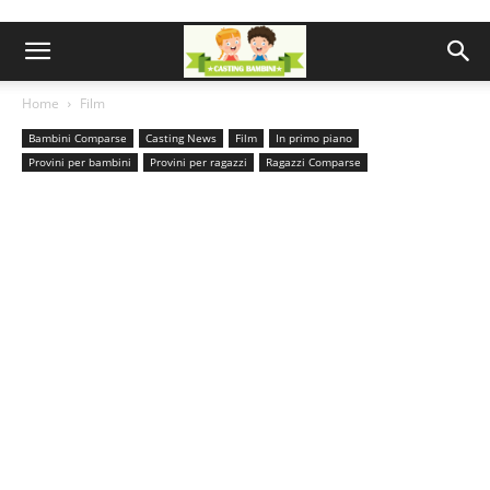
Home
Film
Bambini Comparse
Casting News
Film
In primo piano
Provini per bambini
Provini per ragazzi
Ragazzi Comparse