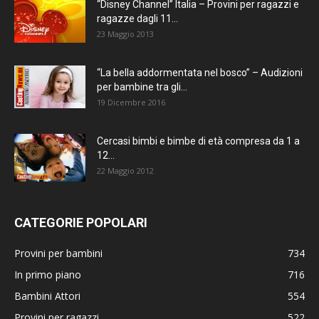
“Disney Channel” Italia – Provini per ragazzi e
ragazze dagli 11...
23 Maggio 2013
“La bella addormentata nel bosco” – Audizioni
per bambine tra gli...
19 Dicembre 2016
Cercasi bimbi e bimbe di età compresa da 1 a
12...
22 Maggio 2012
CATEGORIE POPOLARI
Provini per bambini
734
In primo piano
716
Bambini Attori
554
Provini per ragazzi
522