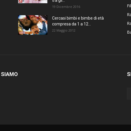
tra gli...
Fi
19 Dicembre 2016
Ra
Cercasi bimbi e bimbe di età
R
compresa da 1 a 12...
22 Maggio 2012
Ba
 SIAMO
S