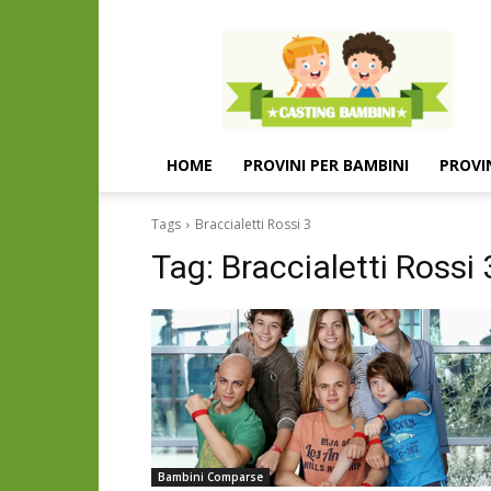
Casting
e
provini
per
bambini
e
HOME
PROVINI PER BAMBINI
PROVI
bambine
Tags
Braccialetti Rossi 3
Tag:
Braccialetti Rossi 
Bambini Comparse