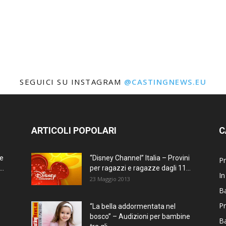
SEGUICI SU INSTAGRAM
@CASTINGNEWS.EU
ARTICOLI POPOLARI
C
ne
“Disney Channel” Italia – Provini
Pr
..
per ragazzi e ragazze dagli 11...
In
23 Maggio 2013
Ba
Pr
“La bella addormentata nel
bosco” – Audizioni per bambine
B