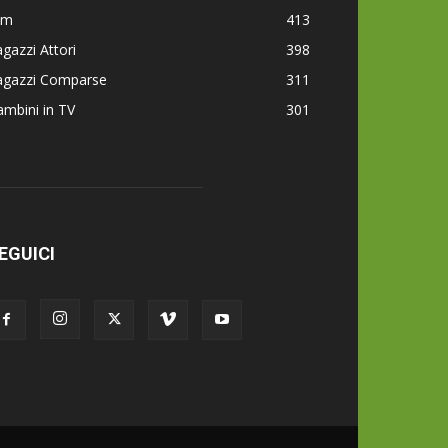
lm
413
gazzi Attori
398
agazzi Comparse
311
mbini in TV
301
EGUICI