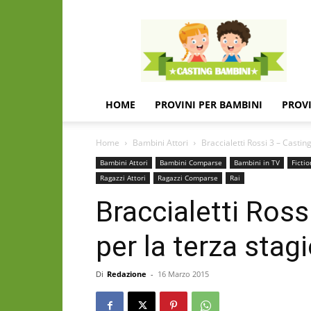
Casting
e
provini
per
bambini
e
HOME
PROVINI PER BAMBINI
PROVI
bambine
Home
Bambini Attori
Braccialetti Rossi 3 – Casting
Bambini Attori
Bambini Comparse
Bambini in TV
Fictio
Ragazzi Attori
Ragazzi Comparse
Rai
Braccialetti Ross
per la terza stag
Di
Redazione
-
16 Marzo 2015