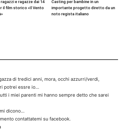
 ragazzi e ragazze dai 14
Casting per bambine in un
r il film storico «Il Vento
importante progetto diretto da un
à»
noto regista italiano
azza di tredici anni, mora, occhi azzurri/verdi,
ri potrei essre io…
utti i miei parenti mi hanno sempre detto che sarei
 mi dicono…
mento contattatemi su facebook.
à