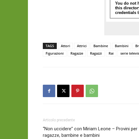
TAGS
Attori
Attrici
Bambine
Bambini
Br
Figurazioni
Ragazze
Ragazzi
Rai
serie televi
Articolo precedente
“Non uccidere” con Miriam Leone – Provini per
ragazze, bambine e bambini