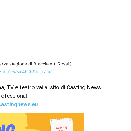
rza stagione di Braccialetti Rossi )
p?id_news=4606&id_cat=1
ema, TV e teatro vai al sito di Casting News
rofessional
astingnews.eu