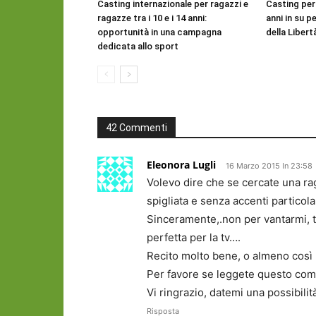
Casting internazionale per ragazzi e
Casting per
ragazze tra i 10 e i 14 anni:
anni in su pe
opportunità in una campagna
della Libert
dedicata allo sport
42 Commenti
Eleonora Lugli
16 Marzo 2015 In 23:58
Volevo dire che se cercate una rag
spigliata e senza accenti particola
Sinceramente,.non per vantarmi, t
perfetta per la tv….
Recito molto bene, o almeno così
Per favore se leggete questo com
Vi ringrazio, datemi una possibilit
Risposta