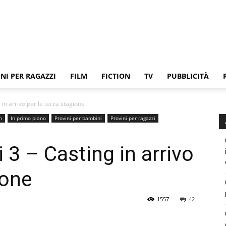
NI PER RAGAZZI
FILM
FICTION
TV
PUBBLICITÀ
 in arrivo per la terza stagione
n
In primo piano
Provini per bambini
Provini per ragazzi
i 3 – Casting in arrivo
ione
1557
42