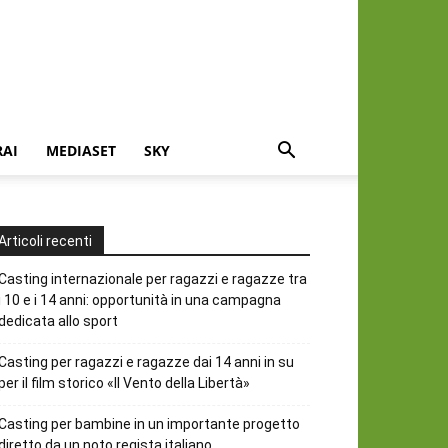
RAI
MEDIASET
SKY
Articoli recenti
Casting internazionale per ragazzi e ragazze tra
i 10 e i 14 anni: opportunità in una campagna
dedicata allo sport
Casting per ragazzi e ragazze dai 14 anni in su
per il film storico «Il Vento della Libertà»
Casting per bambine in un importante progetto
diretto da un noto regista italiano