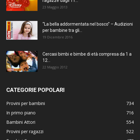
ragazze dagli 11...
23 Maggio 2013
“La bella addormentata nel bosco” – Audizioni
per bambine tra gli...
19 Dicembre 2016
Cercasi bimbi e bimbe di età compresa da 1 a
12...
22 Maggio 2012
CATEGORIE POPOLARI
Provini per bambini
734
In primo piano
716
Bambini Attori
554
Provini per ragazzi
522