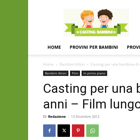
Casting
e
provini
per
bambini
e
HOME
PROVINI PER BAMBINI
PROVI
bambine
Home
Bambini Attori
Casting per una bambina di 
Bambini Attori
Film
In primo piano
Casting per una 
anni – Film lun
Di
Redazione
-
13 Dicembre 2012