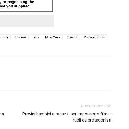
ionali
Cinema
Film
New York
Provini
Provini bimbi
Articolo successivo
una
Provini bambini e ragazzi per importante film –
ruoli da protagonisti