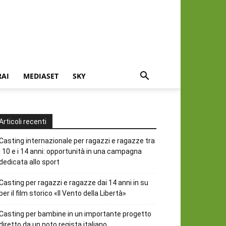
RAI
MEDIASET
SKY
Articoli recenti
Casting internazionale per ragazzi e ragazze tra
i 10 e i 14 anni: opportunità in una campagna
dedicata allo sport
Casting per ragazzi e ragazze dai 14 anni in su
per il film storico «Il Vento della Libertà»
Casting per bambine in un importante progetto
diretto da un noto regista italiano