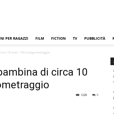
NI PER RAGAZZI
FILM
FICTION
TV
PUBBLICITÀ
circa 10 anni – Film lungometraggio
bambina di circa 10
gometraggio
1228
0