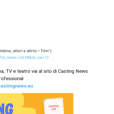
ine, attori e attrici – Film”)
p?id_news=3438&id_cat=12
ema, TV e teatro vai al sito di Casting News
rofessional
astingnews.eu