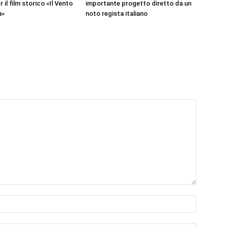
r il film storico «Il Vento
importante progetto diretto da un
à»
noto regista italiano