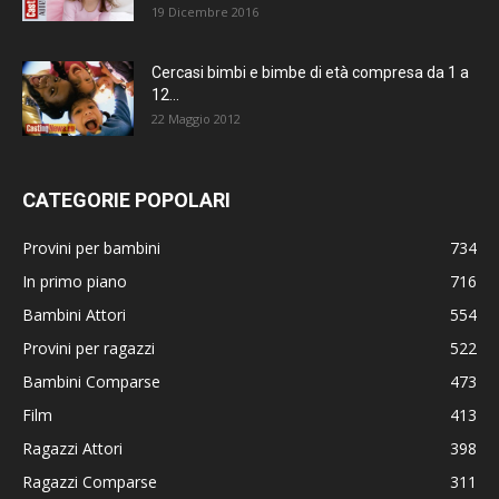
19 Dicembre 2016
Cercasi bimbi e bimbe di età compresa da 1 a
12...
22 Maggio 2012
CATEGORIE POPOLARI
Provini per bambini
734
In primo piano
716
Bambini Attori
554
Provini per ragazzi
522
Bambini Comparse
473
Film
413
Ragazzi Attori
398
Ragazzi Comparse
311