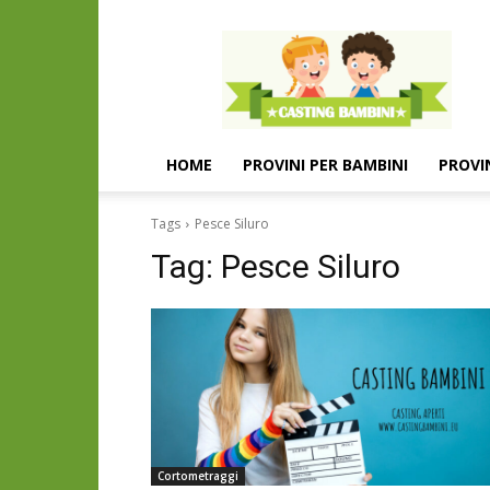
Casting
e
provini
per
bambini
e
HOME
PROVINI PER BAMBINI
PROVI
bambine
Tags
Pesce Siluro
Tag:
Pesce Siluro
Cortometraggi