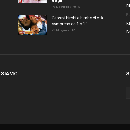
tra gli...
Fi
19 Dicembre 2016
Ra
Cercasi bimbi e bimbe di età
R
compresa da 1 a 12...
22 Maggio 2012
Ba
 SIAMO
S