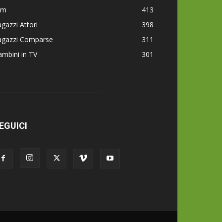
lm
413
gazzi Attori
398
agazzi Comparse
311
mbini in TV
301
EGUICI