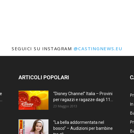
SEGUICI SU INSTAGRAM
@CASTINGNEWS.EU
ARTICOLI POPOLARI
C
ne
“Disney Channel” Italia – Provini
Pr
..
per ragazzi e ragazze dagli 11...
In
23 Maggio 2013
Ba
Pr
“La bella addormentata nel
bosco” – Audizioni per bambine
B