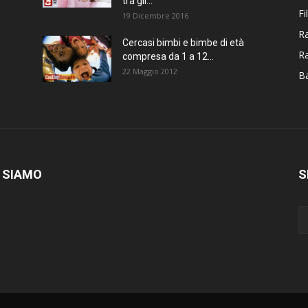
tra gli...
Fi
19 Dicembre 2016
Ra
Cercasi bimbi e bimbe di età
R
compresa da 1 a 12...
22 Maggio 2012
Ba
 SIAMO
S