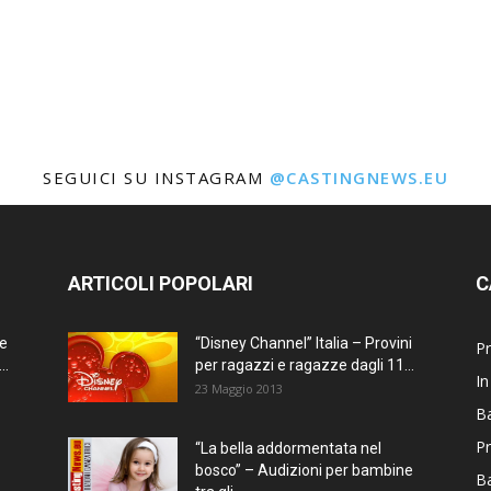
SEGUICI SU INSTAGRAM
@CASTINGNEWS.EU
ARTICOLI POPOLARI
C
ne
“Disney Channel” Italia – Provini
Pr
..
per ragazzi e ragazze dagli 11...
In
23 Maggio 2013
Ba
Pr
“La bella addormentata nel
bosco” – Audizioni per bambine
B