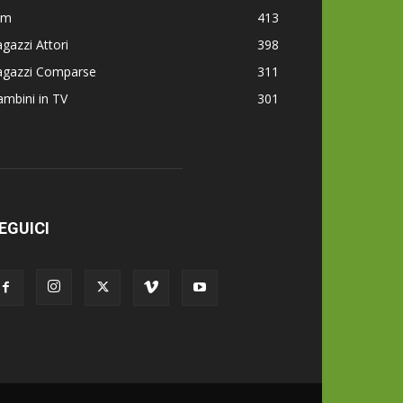
lm
413
gazzi Attori
398
agazzi Comparse
311
mbini in TV
301
EGUICI