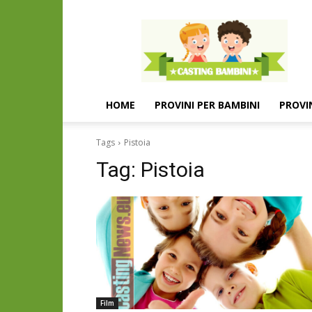
Casting
e
provini
per
bambini
e
HOME
PROVINI PER BAMBINI
PROVI
bambine
Tags
Pistoia
Tag:
Pistoia
Film