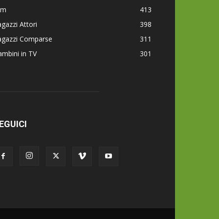
lm
413
gazzi Attori
398
agazzi Comparse
311
mbini in TV
301
EGUICI