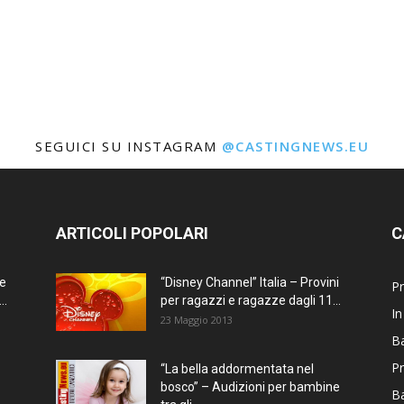
SEGUICI SU INSTAGRAM
@CASTINGNEWS.EU
ARTICOLI POPOLARI
C
ne
“Disney Channel” Italia – Provini
Pr
..
per ragazzi e ragazze dagli 11...
In
23 Maggio 2013
Ba
Pr
“La bella addormentata nel
bosco” – Audizioni per bambine
B