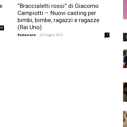
e
“Braccialetti rossi” di Giacomo
Campiotti – Nuovi casting per
bimbi, bimbe, ragazzi e ragazze
(Rai Uno)
10
Redazione
-
26 Giugno 2013
7