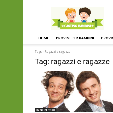
Casting
e
provini
per
bambini
e
HOME
PROVINI PER BAMBINI
PROVI
bambine
Tags
Ragazzi e ragazze
Tag:
ragazzi e ragazze
Bambini Attori