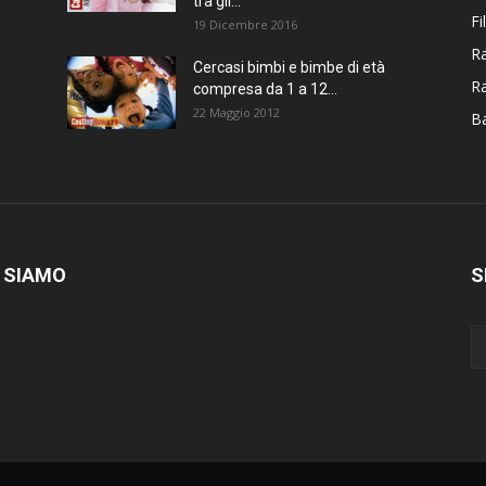
tra gli...
Fi
19 Dicembre 2016
Ra
Cercasi bimbi e bimbe di età
R
compresa da 1 a 12...
22 Maggio 2012
Ba
 SIAMO
S