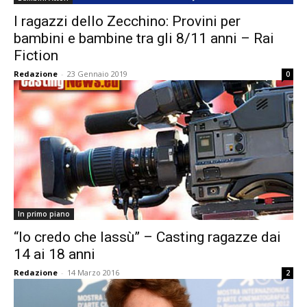
I ragazzi dello Zecchino: Provini per
bambini e bambine tra gli 8/11 anni – Rai
Fiction
Redazione
-
23 Gennaio 2019
0
In primo piano
“Io credo che lassù” – Casting ragazze dai
14 ai 18 anni
Redazione
-
14 Marzo 2016
2