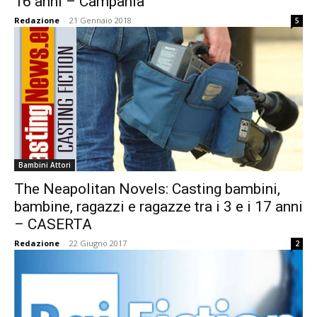
16 anni – Campania
Redazione
-
21 Gennaio 2018
5
Bambini Attori
The Neapolitan Novels: Casting bambini,
bambine, ragazzi e ragazze tra i 3 e i 17 anni
– CASERTA
Redazione
-
22 Giugno 2017
2