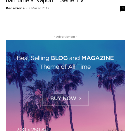
bambine a Napoli – Serie TV
Redazione
-
9 Marzo 2017
3
- Advertisment -